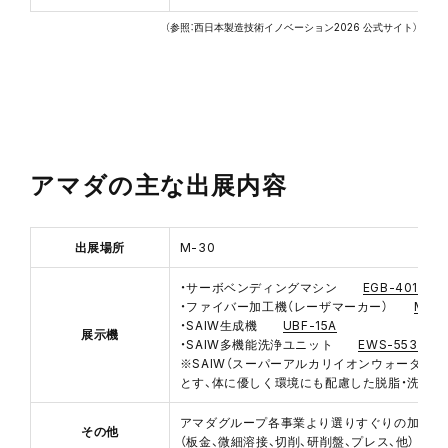
（参照：
西日本製造技術イノベーション2026 公式サイト
）
アマダの主な出展内容
出展場所
M-30
・サーボベンディングマシン
EGB-4010
・ファイバー加工機（レーザマーカー）
ML-7
・SAIW生成機
UBF-15A
展示機
・SAIW多機能洗浄ユニット
EWS-553
※SAIW（スーパーアルカリイオンウォーター
とす、体に優しく環境にも配慮した脱脂・洗浄水
アマダグループ各事業より選りすぐりの加工サ
その他
（板金、微細溶接、切削、研削盤、プレス、他）