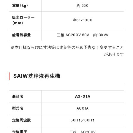
重量（kg）
約 550
吸水ローラー
Φ61×1000
（mm）
総電気容量
三相 AC200V 60A 約13kVA
※本仕様ならびに寸法等は改良等のため予告なく変更すること
があります
SAIW洗浄液再生機
商品名
AG-01A
型式名
AG01A
定格周波数
50Hz／60Hz
定格電圧
三相 AC200V