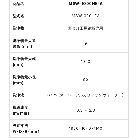
商品名
MSW-1000HE-A
型式名
MSW1000HEA
洗浄物
板金加工用鋼板専用
洗浄物最大通
9
過高 (mm)
洗浄物最大幅
1000
(mm)
洗浄物最小長
90
(mm)
洗浄液
SAIW（スーパーアルカリイオンウォーター）
搬送速度
0.3 ～ 2.8
(m/mm)
設置寸法
1900×1040×1140
W×D×H（mm）