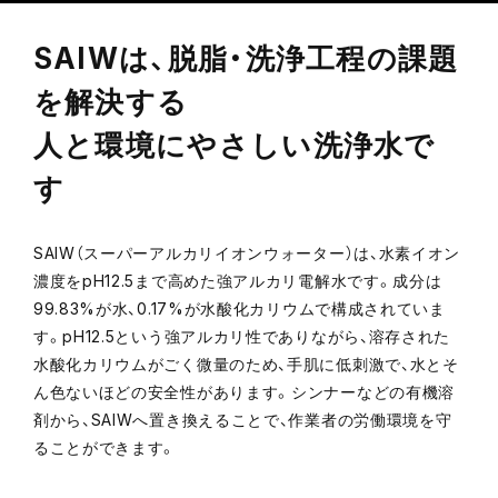
特長
ラインナップ
SAIWは、脱脂・洗浄工程の課題
導入事例
製品デモ・洗浄テストのご案
を解決する
内
人と環境にやさしい洗浄水で
仕様
デジタルカタログ
す
関連商品
SAIW（スーパーアルカリイオンウォーター）は、水素イオン
濃度をpH12.5まで高めた強アルカリ電解水です。成分は
99.83%が水、0.17%が水酸化カリウムで構成されていま
す。pH12.5という強アルカリ性でありながら、溶存された
メルマガ登録
水酸化カリウムがごく微量のため、手肌に低刺激で、水とそ
ん色ないほどの安全性があります。シンナーなどの有機溶
お問い合わせ
剤から、SAIWへ置き換えることで、作業者の労働環境を守
ることができます。
カタログ請求