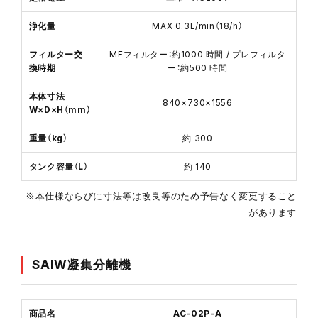
浄化量
MAX 0.3L/min（18/h）
フィルター交
MFフィルター：約1000 時間 / プレフィルタ
換時期
ー：約500 時間
本体寸法
840×730×1556
W×D×H（mm）
重量（kg）
約 300
タンク容量（L）
約 140
※本仕様ならびに寸法等は改良等のため予告なく変更すること
があります
SAIW凝集分離機
商品名
AC-02P-A