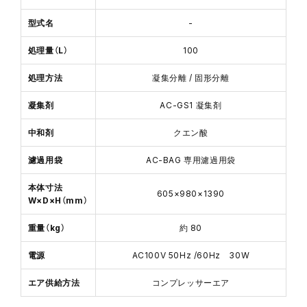
型式名
-
処理量（L）
100
処理方法
凝集分離 / 固形分離
凝集剤
AC-GS1 凝集剤
中和剤
クエン酸
濾過用袋
AC-BAG 専用濾過用袋
本体寸法
605×980×1390
W×D×H（mm）
重量（kg）
約 80
電源
AC100V 50Hz /60Hz 30W
エア供給方法
コンプレッサーエア