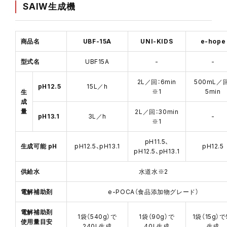
SAIW生成機
商品名
UBF-15A
UNI-KIDS
e-hope
型式名
UBF15A
-
-
2L／回：6min
500mL／
pH12.5
15L／h
※1
5min
生
成
量
2L／回：30min
pH13.1
3L／h
-
※1
pH11.5、
生成可能 pH
pH12.5、pH13.1
pH12.5
pH12.5、pH13.1
供給水
水道水
※2
電解補助剤
e-POCA（食品添加物グレード）
電解補助剤
1袋（540g）で
1袋（90g）で
1袋（15g）で
使用量目安
240L生成
40L生成
生成