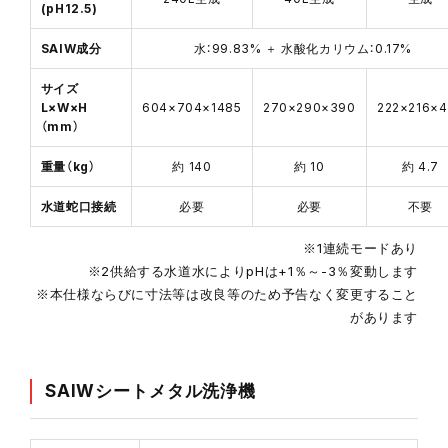
(pH12.5)
SAIW成分
水：99.83% ＋ 水酸化カリウム：0.17%
サイズ
L×W×H
604×704×1485
270×290×390
222×216×4
（mm）
重量（kg）
約 140
約 10
約 4.7
水道蛇口接続
必要
必要
不要
※1連続モードあり
※2供給する水道水によりpHは+1％～-3％変動します
※本仕様ならびに寸法等は改良等のため予告なく変更すること
があります
SAIWシートメタル洗浄機