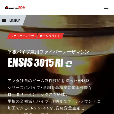
LINEUP
ファイバーレーザ
オールラウンド
平板パイプ兼用ファイバーレーザマシン
アマダ独自のビーム制御技術を持ったENSIS
シリーズにパイプ・形鋼を高精度に加工可能な
ロータリーインデックスを搭載。
平板の全領域とパイプ・形鋼までオールラウンドに
加工できるENSIS-RIeが、変種変量生産に