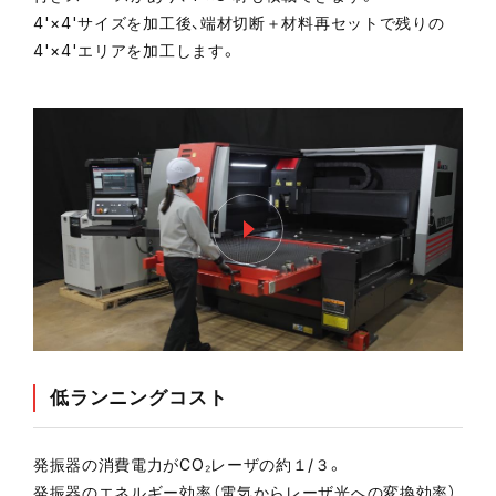
4'×4'サイズを加工後、端材切断＋材料再セットで残りの
4'×4'エリアを加工します。
低ランニングコスト
発振器の消費電力がCO₂レーザの約１/３。
発振器のエネルギー効率（電気からレーザ光への変換効率）