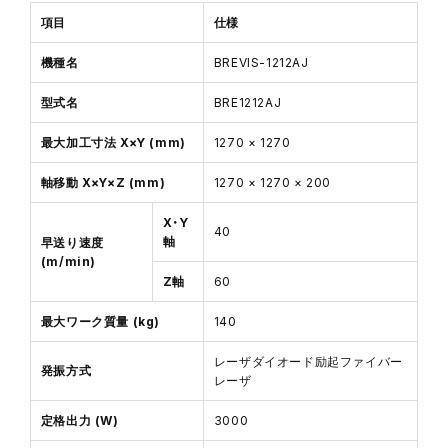
項目
仕様
機種名
BREVIS-1212AJ
型式名
BRE1212AJ
最大加工寸法 X×Y (mm)
1270 × 1270
軸移動 X×Y×Z (mm)
1270 × 1270 × 200
X・Y
40
軸
早送り速度
(m/min)
Z軸
60
最大ワーク質量 (kg)
140
レーザダイオード励起ファイバー
発振方式
レーザ
定格出力 (W)
3000