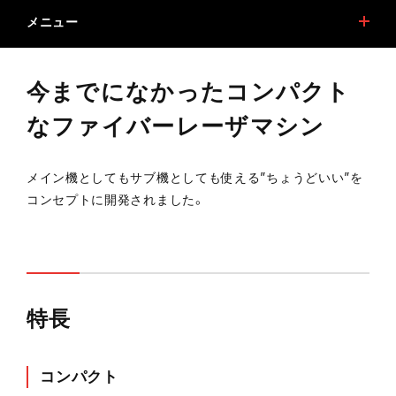
メニュー
特長
機能
今までになかったコンパクト
加工サンプル
オプション
なファイバーレーザマシン
仕様
ソフトウエア
メイン機としてもサブ機としても使える”ちょうどいい”を
安心と満足の提供
導入事例
コンセプトに開発されました。
デジタルカタログ
関連コラム
関連商品
安全ガイドについて(切断用レーザ加工機)
特長
ESGリース促進事業対象商品
コンパクト