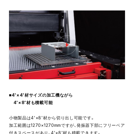
■4'×4'材サイズの加工機ながら
4'×8'材も積載可能
小物製品は4'×8'材から切り出し可能です。
加工範囲は1270×1270mmですが、発振器下部にフリーベア
付きスペースがあり、4'×8'材も積載できます。