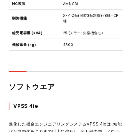
NC装置
AMNC3i
X・Y・Z軸(同時3軸制御)+B軸+CF
制御機能
軸
総受電容量 (kVA)
25 (チラー・集塵機含む)
機械重量 (kg)
4800
ソフトウエア
VPSS 4ie
進化した板金エンジニアリングシステムVPSS 4ieは、知能
化と自動化をこれまで以上に強化し、全工程の加工ノウハ