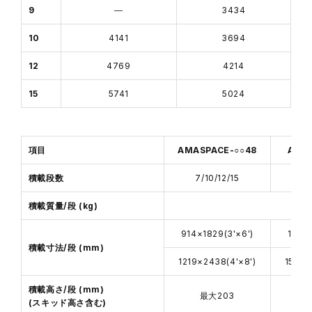
9
―
3434
10
4141
3694
12
4769
4214
15
5741
5024
項目
AMASPACE-○○48
AMAS
積載段数
7/10/12/15
9
積載質量/段 (kg)
914×1829(3'×6')
1219×
積載寸法/段 (mm)
1219×2438(4'×8')
1524×
積載高さ/段 (mm)
最大203
(スキッド高さ含む)