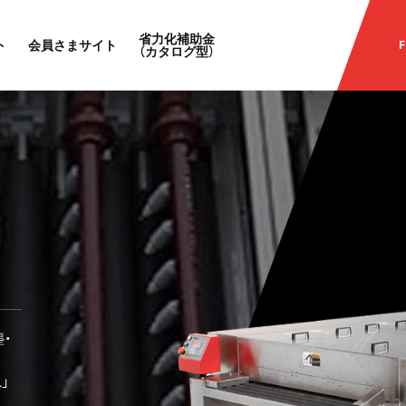
省力化補助金
ト
会員さまサイト
F
（カタログ型）
・
」