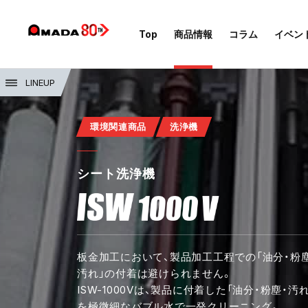
Top
商品情報
コラム
イベン
LINEUP
環境関連商品
洗浄機
シート洗浄機
板金加工において、製品加工工程での「油分・粉塵
汚れ」の付着は避けられません。
ISW-1000Vは、製品に付着した「油分・粉塵・汚れ
を極微細なバブル水で一発クリーニング。