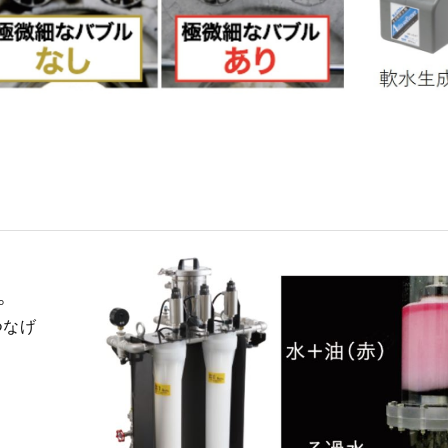
。
つなげ