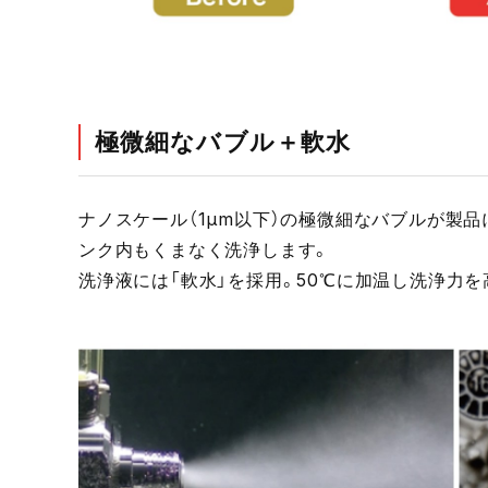
極微細なバブル＋軟水
ナノスケール（1μm以下）の極微細なバブルが製
ンク内もくまなく洗浄します。
洗浄液には「軟水」を採用。50℃に加温し洗浄力を