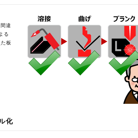
ら間違
よる
えた板
ル化