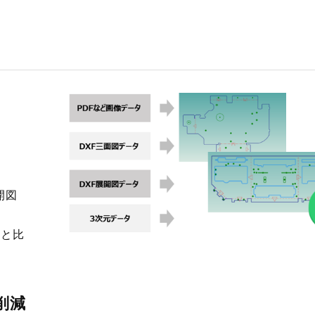
開図
図と比
削減