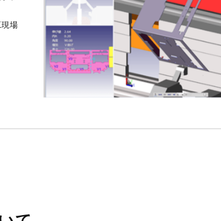
工現場
ついて