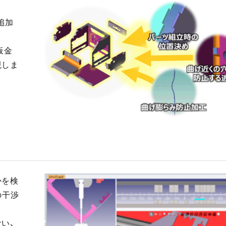
追加
板金
現しま
かを検
の干渉
い、