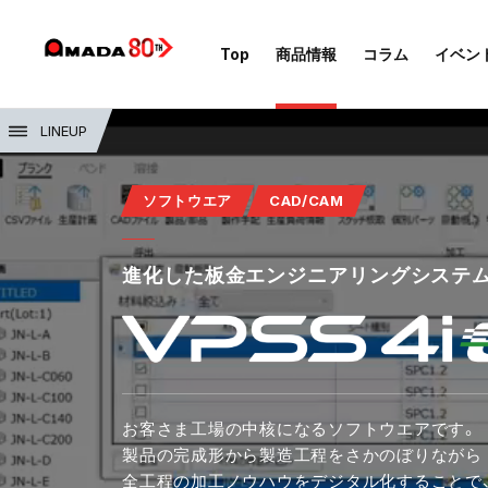
Top
商品情報
コラム
イベン
LINEUP
ソフトウエア
CAD/CAM
進化した板金エンジニアリングシステ
お客さま工場の中核になるソフトウエアです。
製品の完成形から製造工程をさかのぼりながら
全工程の加工ノウハウをデジタル化することで