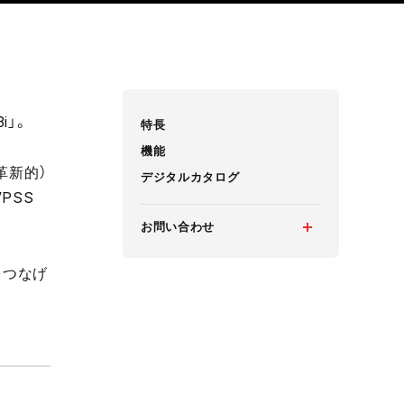
i」。
特長
機能
（革新的）
デジタルカタログ
VPSS
お問い合わせ
メルマガ登録
をつなげ
お問い合わせ
カタログ請求
実機見学申し込み