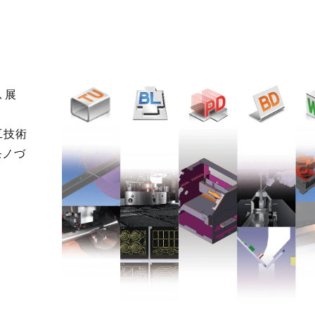
、展
工技術
モノづ