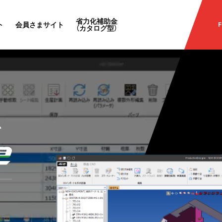
省力化補助金
ト
会員さまサイト
F
（カタログ型）
ム
、