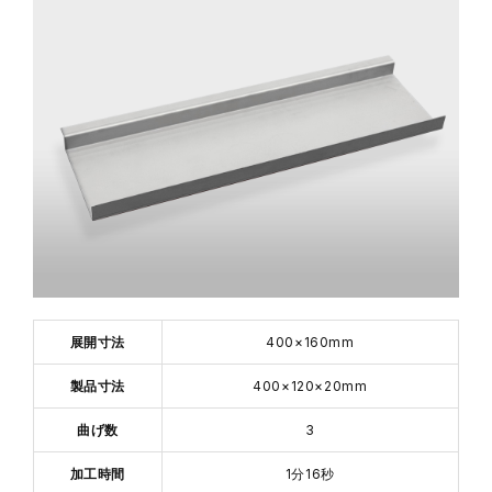
展開寸法
400×160mm
製品寸法
400×120×20mm
曲げ数
3
加工時間
1分16秒