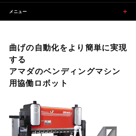
メニュー
特長
加工サンプル
仕様
安心と満足の提供
曲げの自動化をより簡単に実現
デジタルカタログ
関連商品
する
安全ガイドについて(プレスブレーキ（ベンディングマシン）)
アマダのベンディングマシン
用協働ロボット
ESGリース促進事業対象商品
メルマガ登録