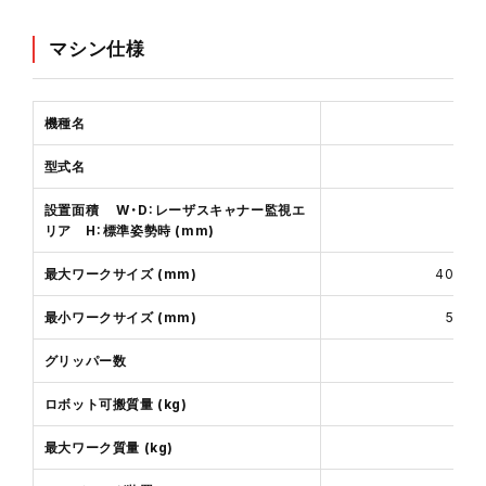
マシン仕様
機種名
型式名
設置面積 W・D：レーザスキャナー監視エ
W：3
リア H：標準姿勢時 (mm)
最大ワークサイズ (mm)
400 
最小ワークサイズ (mm)
50 
グリッパー数
3
ロボット可搬質量 (kg)
最大ワーク質量 (kg)
3.