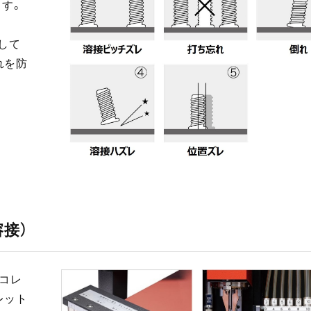
ます。
して
れを防
接）
コレ
レット