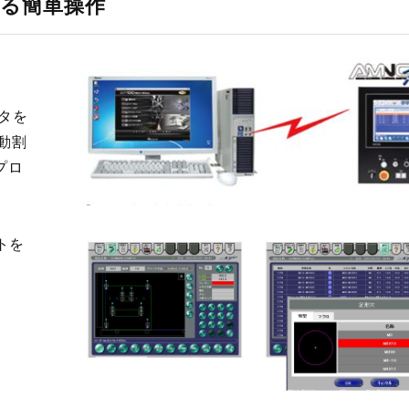
よる簡単操作
タを
動割
プロ
トを