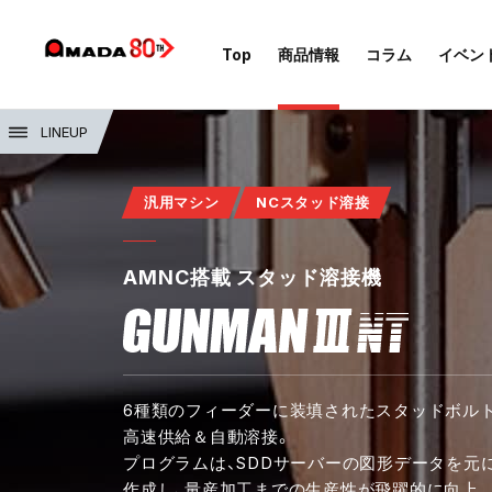
Top
商品情報
コラム
イベン
LINEUP
汎用マシン
NCスタッド溶接
AMNC搭載 スタッド溶接機
6種類のフィーダーに装填されたスタッドボル
高速供給＆自動溶接。
プログラムは、SDDサーバーの図形データを元
作成し、量産加工までの生産性が飛躍的に向上