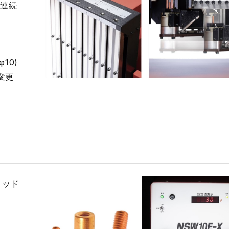
&連続
φ10)
変更
タッド