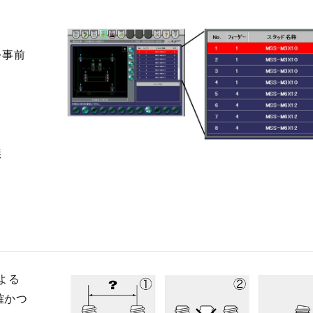
を事前
無
よる
確かつ