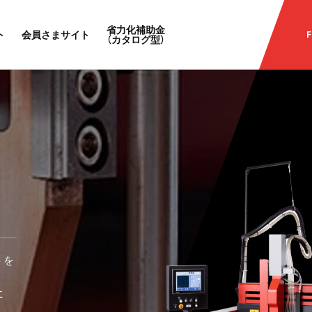
省力化補助金
ト
会員さまサイト
F
（カタログ型）
トを
に