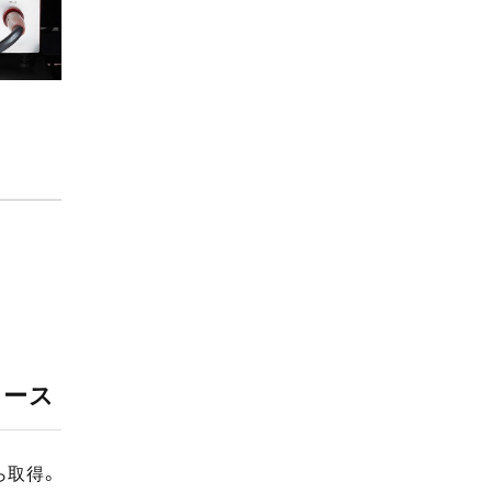
アース
ら取得。