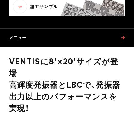
メニュー
特長
機能
VENTISに8’×20’サイズが登
加工サンプル
自動化ソリューション
場
オプション
仕様
高輝度発振器とLBCで、発振器
ソフトウエア
安心と満足の提供
出力以上のパフォーマンスを
デジタルカタログ
関連商品
実現！
安全ガイドについて（切断用レーザ加工機）
ESGリース促進事業対象商品