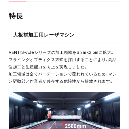
特長
大板材加工用レーザマシン
メルマガ登録
VENTIS-AJeシリーズの加工領域を6.2m×2.5mに拡大。
お問い合わせ
フライングオプティクス方式を採用することにより、高品
位加工と生産能力を向上を実現しました。
カタログ請求
加工領域は全てパーテーションで覆われているため、マシ
ン駆動部と作業者が共存する危険性から解放されます。
実機見学申し込み