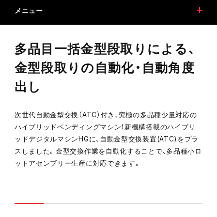
メニュー
特長
機能
多品目一括金型段取りによる、
加工サンプル
オプション
金型段取りの自動化・自動角度
仕様
ソフトウエア
出し
金型
部品
次世代自動金型交換（ATC）付き、究極の多品種少量対応の
稼働の見える化
デジタルカタログ
ハイブリッドベンディングマシン！新機構搭載のハイブリ
ッドデジタルマシンHGに、自動金型交換装置(ATC)をプラ
関連コラム
関連商品
スしました。金型交換作業を自動化することで、多品種小ロ
安全ガイドについて(プレスブレーキ（ベンディングマシン）)
ットアセンブリー生産に対応できます。
ESGリース促進事業対象商品