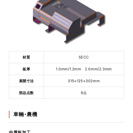
材質
SECC
板厚
1.0mm/1.2mm 2.0mm/2.3mm
展開寸法
315×125×302mm
部品点数
9点
車輛・農機
中厚板加工