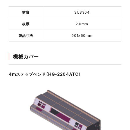
材質
SUS304
板厚
2.0mm
製品寸法
901×60mm
機械カバー
4mステップベンド（HG-2204ATC）