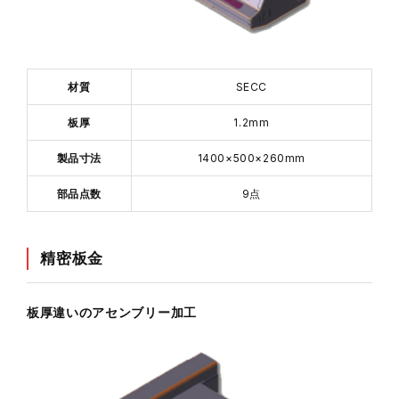
材質
SECC
板厚
1.2mm
製品寸法
1400×500×260mm
部品点数
9点
精密板金
板厚違いのアセンブリー加工