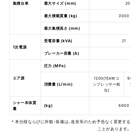
集積台車
最大サイズ (mm)
2000
最大積載質量 (kg)
3000
最大集積高さ (mm)
受電容量 (kVA)
21
1次電源
ブレーカー容量 (A)
圧力 (MPa)
エア源
1200(15kWコ
900(
消費量 (L/min)
ンプレッサー相
プレ
当)
シャー本体質
(kg)
6600
量
＊本仕様ならびに外観・装備は、改良等のため予告なく変更する
ことがあります。