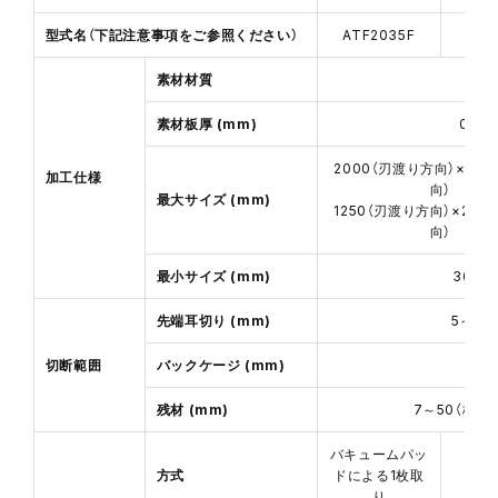
型式名（下記注意事項をご参照ください）
ATF2035F
ATF
素材材質
素材板厚 (mm)
0.4～
2000（刃渡り方向）×125
加工仕様
向）
最大サイズ (mm)
1250（刃渡り方向）×200
向）
最小サイズ (mm)
300（
先端耳切り (mm)
5～50
切断範囲
バックケージ (mm)
残材 (mm)
7～50（板
バキュームパッ
方式
ドによる1枚取
り