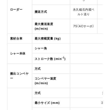
ローダー
永久磁石内蔵ベ
搬送方式
ルト送り
最大搬送速度
75（ACサーボ）
(m/min)
素材台車
最大積載質量 (kg)
シャー角
シャー本体
-1
ストローク数 (min
)
方式
搬出コンベヤ
ー
コンベヤー速度
(m/min)
方式
油圧
最小サイズ (mm)
300