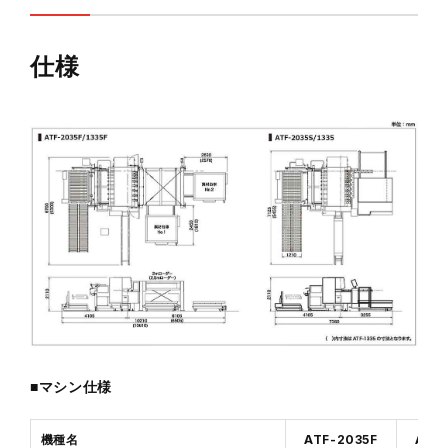
仕様
■マシン仕様
機種名
ATF-2035F
ATF-