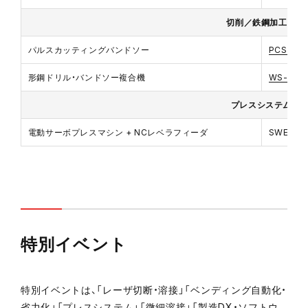
切削／鉄鋼加工機
パルスカッティングバンドソー
PCSAW-
形鋼ドリル・バンドソー複合機
WS-700
プレスシステム
電動サーボプレスマシン + NCレベラフィーダ
SWE-302
特別イベント
特別イベントは、「レーザ切断・溶接」「ベンディング自動化・
省力化」「プレスシステム」「微細溶接」「製造DX・ソフトウ