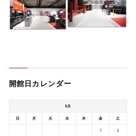
開館日カレンダー
5月
日
月
火
水
木
金
土
1
2