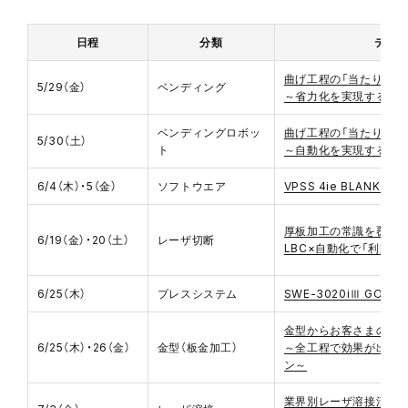
日程
分類
テー
曲げ工程の「当たり前」
5/29（金）
ベンディング
～省力化を実現する成
ベンディングロボッ
曲げ工程の「当たり前」
5/30（土）
ト
～自動化を実現する成
6/4（木）・5（金）
ソフトウエア
VPSS 4ie BLANK 
厚板加工の常識を覆す
6/19（金）・20（土）
レーザ切断
LBC×自動化で「利益の
6/25（木）
プレスシステム
SWE-3020iⅢ GORIK
金型からお客さまのモ
6/25（木）・26（金）
金型（板金加工）
～全工程で効果が出る
ン～
業界別レーザ溶接活用