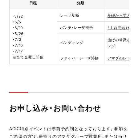
日程
分類
レーザ切断
基礎から学ぶフ
・5/22
・6/5
パンチ・レーザ複合
「１台完結」が流
・6/19
・6/26
・7/3
曲げの常識をア
ベンディング
・7/10
ング
・7/17
※全て金曜日開催
ファイバーレーザ溶接
アマダのレーザ溶
お申し込み・お問い合わせ
AGIC特別イベントは事前予約制となっております。参加を
ご希望の方は、最寄りのアマダグループ営業所、または当サ