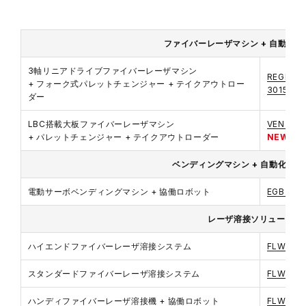
ファイバーレーザマシン + 自動化
3軸リニアドライブファイバーレーザマシン
REGIUS-
+ フォーク式パレットチェンジャー + テイクアウトロー
3015L
N
ダー
LBC搭載大板ファイバーレーザマシン
VENTIS-
+ パレットチェンジャー + テイクアウトローダー
NEW
ベンディングマシン + 自動化ソ
電動サーボベンディングマシン + 協働ロボット
EGB-802
レーザ溶接ソリューショ
ハイエンドファイバーレーザ溶接システム
FLW-60
スタンダードファイバーレーザ溶接システム
FLW-30
ハンディファイバーレーザ溶接機 + 協働ロボット
FLW-15