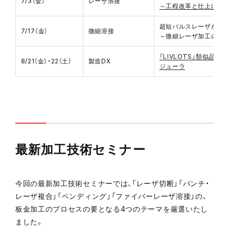
7/3（金）
レーザ溶接
～工程改革と仕上げ低
超短パルスレーザが切
7/17（金）
微細溶接
～微細レーザ加工の革
「LIVLOTS」類似品検
8/21（金）・22（土）
製造DX
ジューラ
最新加工技術セミナー
今回の最新加工技術セミナーでは、「レーザ切断」「パンチ・
レーザ複合」「ベンディング」「ファイバーレーザ溶接」の、
板金加工のプロセスの要となる4つのテーマを厳選いたし
ました。