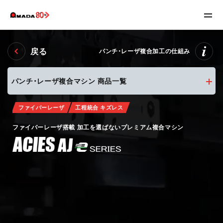
戻る
パンチ・レーザ複合加工の仕組み
パンチ・レーザ複合マシン 商品一覧
ファイバーレーザ
ファイバーレーザ
工程統合
コンパクト
ファイバーレーザ
ファイバーレーザ
工程統合 キズレス
高速パンチNext Standard複合マシン
コンパクト・ファイバーレーザ複合マシン
ACIES-AJeシリーズ
ファイバーレーザ搭載 加工を選ばないプレミアム複合マシン
EML-AJeシリーズ
LC-C1AJeシリーズ