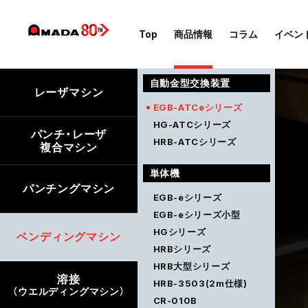
Top
商品情報
コラム
イベン
自動金型交換装置
レーザマシン
EGB-ATCeシリーズ
HG-ATCシリーズ
パンチ・レーザ
HRB-ATCシリーズ
複合マシン
単体機
パンチングマシン
EGB-eシリーズ
EGB-eシリーズ小型
HGシリーズ
ベンディングマシン
HRBシリーズ
HRB大型シリーズ
溶接
HRB-3503(2m仕様)
（ウエルディングマシン）
CR-010B