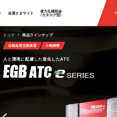
省力化補助金
ト
会員さまサイト
F
（カタログ型）
トップ
商品ラインナップ
自動金型交換装置
自動金型交換装置
単体機
単体機
単体機
単体機
単体機
単体機
協働ロボット
ロボット
ロボット
ロボット
ロボット
ロボット
ロボット
ロボット
協働ロボット
小物精密
小物精密
小物精密
小物精密
厚板/大物
短尺/厚板
小物
リブ・パネル
中物
リブ・パネル
大物・重量物
リブ・パネル
パネルベンダー
小物精密
長尺/中厚板
長尺/中厚板
自動金型交換装置
小物精密
究極の多品種少量対応ベンディングマシン
AFH-ATC金型・自動金型交換装置搭載ベンディングマシ
人と環境に配慮したサーボベンディングマシン
人と環境に配慮したサーボベンディングマシン
新ハイブリッド・ドライブシステム搭載
ハイブリッド・ドライブ搭載レトロフィット対応ベンディ
ハイブリッド・ドライブシステム搭載 次世代大型ベンデ
ハイブリッド・ドライブシステム搭載 高剛性特化仕様ベ
ベンディングロボット
電動サーボ小物ベンディング自動化システム
電動サーボ汎用ベンディング自動化システム
高精度ベンディングロボットシステム
リブ・長物対応曲げベンディングロボットシステム
大物・重量物対応曲げベンディングロボットシステム
リブ・パネル対応 全自動曲げシステム
パネル加工の領域を超えた！次世代ベンディング自動化マ
ベンディングロボット
人と環境に配慮した進化したATC
【特殊テーブル2ｍ仕様】